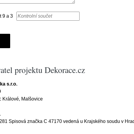
t 9 a 3
atel projektu Dekorace.cz
a s.r.o.
9
 Králové, Malšovice
1
81 Spisová značka C 47170 vedená u Krajského soudu v Hrad