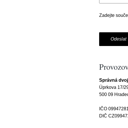
Zadejte souče
Provozov
Správná dvojk
Úprkova 17/2
500 09 Hradec
IČO 0994728
DIČ CZ099472