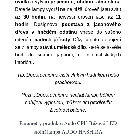
světla
a vytvoří
příjemnou
,
útulnou
atmosféru
.
Baterie lampy vydrží na nejnižší úroveň jasu svítit
až 30 hodin
, na nejvyšší úroveň jasu
až 11
hodin
. Designová
podstava
z jasanového
dřeva v hnědém odstínu
vnese do vašeho
interiéru
nádech
přírody
. Díky tomuto propojení
se z lampy
stává umělecké dílo
,
které se skvěle
hodí do scandi, japandi, či minimalistických
interiérů.
Tip: Doporučujeme čistit vlhkým hadříkem nebo
prachovkou.
Pozn.: Doporučujeme nechat lampu během
nabíjení vypnutou, můžete tím prodloužit
životnost baterie.
Parametry produktu Audo CPH Béžová LED
stolní lampa AUDO HASHIRA