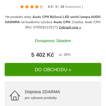
4.4
/
5
(
18
hodnocení
)
Hit poslední doby
Audo CPH Béžová LED stolní lampa AUDO
HASHIRA
od kvalitního výrobce
Audo CPH
. Značka:
Audo CPH
.
SKU: 5709262125173
Zobrazit více »
Dostupnost: Skladem
5 402 Kč
vč. DPH
DO OBCHODU »
Doprava ZDARMA
pro vybrané produkty