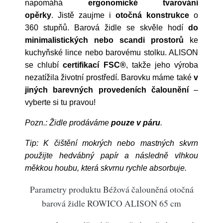
napomáhá
ergonomické tvarování
opěrky
. Jistě zaujme i
otočná konstrukce
o
360 stupňů. Barová židle se skvěle hodí
do
minimalistických nebo scandi prostorů
ke
kuchyňské lince nebo barovému stolku. ALISON
se chlubí
certifikací FSC®
, takže jeho výroba
nezatížila životní prostředí. Barovku máme také
v
jiných barevných provedeních čalounění
–
vyberte si tu pravou!
Pozn.: Židle prodáváme
pouze v páru
.
Tip: K čištění mokrých nebo mastných skvrn
použijte hedvábný papír a následně vlhkou
měkkou houbu, která skvrnu rychle absorbuje.
Parametry produktu Béžová čalouněná otočná
barová židle ROWICO ALISON 65 cm