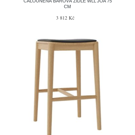
ČALOUNĚNÁ BAROVÁ ŽIDLE WLL JOA 75
CM
3 812 Kč