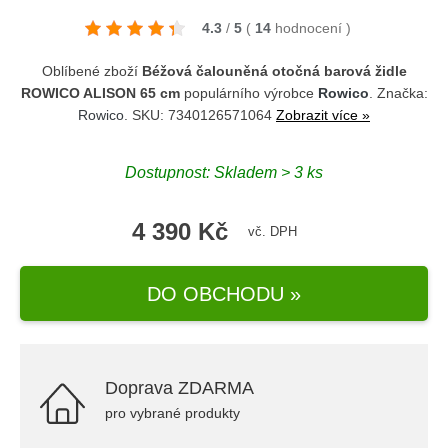
4.3
/
5
(
14
hodnocení
)
Oblíbené zboží
Béžová čalouněná otočná barová židle
ROWICO ALISON 65 cm
populárního výrobce
Rowico
. Značka:
Rowico
. SKU: 7340126571064
Zobrazit více »
Dostupnost: Skladem > 3 ks
4 390 Kč
vč. DPH
DO OBCHODU »
Doprava ZDARMA
pro vybrané produkty