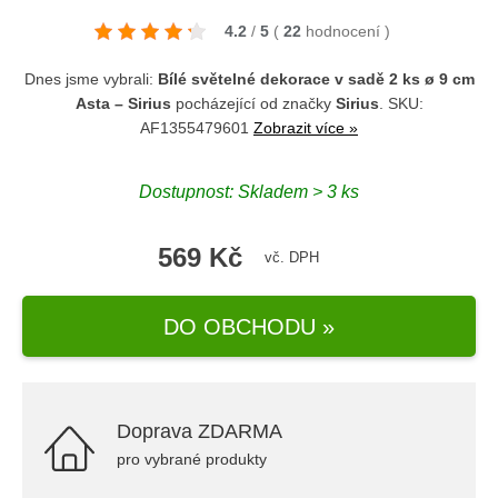
4.2
/
5
(
22
hodnocení
)
Dnes jsme vybrali:
Bílé světelné dekorace v sadě 2 ks ø 9 cm
Asta – Sirius
pocházející od značky
Sirius
. SKU:
AF1355479601
Zobrazit více »
Dostupnost: Skladem > 3 ks
569 Kč
vč. DPH
DO OBCHODU »
Doprava ZDARMA
pro vybrané produkty