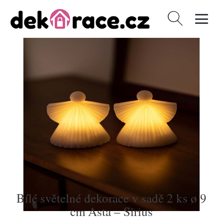
Vyhledávání
Bílé světelné dekorace v sadě 2 ks ø 9
cm Asta – Sirius