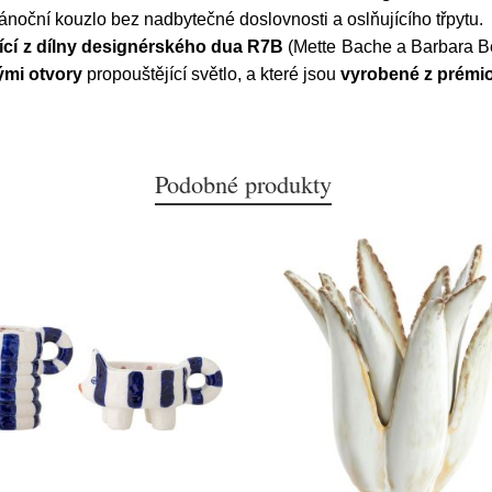
noční kouzlo bez nadbytečné doslovnosti a oslňujícího třpytu.
ící z dílny designérského dua R7B
(Mette Bache a Barbara Be
ými otvory
propouštějící světlo, a které jsou
vyrobené z prémi
Podobné produkty