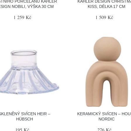
TNÍHO PORCELÁNU KÄHLER
KÄHLER DESIGN CHRISTM
SIGN NOBILI, VÝŠKA 30 CM
KISS, DÉLKA 17 CM
1 259 Kč
1 509 Kč
SKLENĚNÝ SVÍCEN HEIR –
KERAMICKÝ SVÍCEN – HOU
HÜBSCH
NORDIC
195 Kč
276 Kč