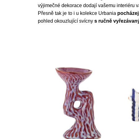
výjimečné dekorace dodají vašemu interiéru vá
Přesně tak je to i u kolekce Urbania
pocházej
pohled okouzlující svícny
s ručně vyřezávan