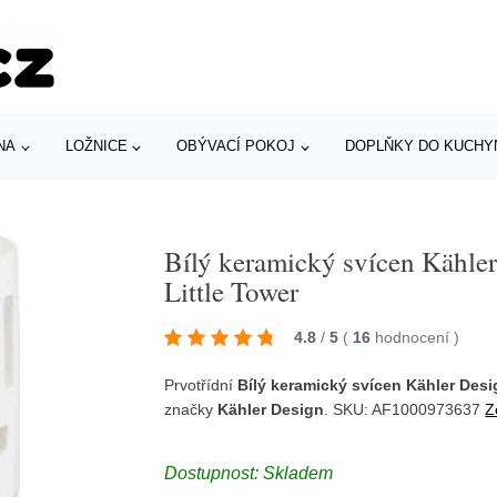
NA
LOŽNICE
OBÝVACÍ POKOJ
DOPLŇKY DO KUCHY
Bílý keramický svícen Kähle
Little Tower
4.8
/
5
(
16
hodnocení
)
Prvotřídní
Bílý keramický svícen Kähler Desi
značky
Kähler Design
. SKU: AF1000973637
Z
Dostupnost: Skladem