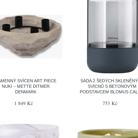
AMENNÝ SVÍCEN ART PIECE
SADA 2 ŠEDÝCH SKLENĚN
NUKI – METTE DITMER
SVÍCNŮ S BETONOVÝM
DENMARK
PODSTAVCEM BLOMUS CA
1 849 Kč
753 Kč