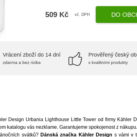
509 Kč
DO OBC
vč. DPH
Vrácení zboží do 14 dní
Prověřený český o
zdarma a bez rizika
s kvalitními produkty
ler Design Urbania Lighthouse Little Tower od firmy Kähler De
šem katalogu vás nezklame. Garantujeme spokojenost z nákupu
 vánočních svátků?
Dánská značka Kähler Design
s vámi v t