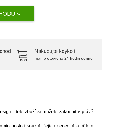
HODU »
bchod
Nakupujte kdykoli
máme otevřeno 24 hodin denně
sign - toto zboží si můžete zakoupit v právě
.
omto postoji souzní. Jejich decentní a přitom