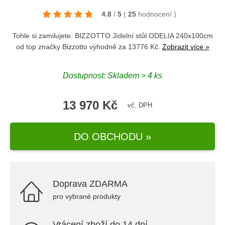
4.8
/
5
(
25
hodnocení
)
Tohle si zamilujete: BIZZOTTO Jídelní stůl ODELIA 240x100cm
od top značky
Bizzotto
výhodně za 13776 Kč.
Zobrazit více »
Dostupnost: Skladem > 4 ks
13 970 Kč
vč. DPH
DO OBCHODU »
Doprava ZDARMA
pro vybrané produkty
Vrácení zboží do 14 dní