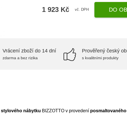
1 923 Kč
DO OB
vč. DPH
Vrácení zboží do 14 dní
Prověřený český o
zdarma a bez rizika
s kvalitními produkty
y stylového nábytku
BIZZOTTO v provedení
posmaltovaného