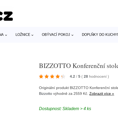
NA
LOŽNICE
OBÝVACÍ POKOJ
DOPLŇKY DO KUCHY
BIZZOTTO Konferenční sto
4.2
/
5
(
28
hodnocení
)
Originální produkt BIZZOTTO Konferenční stol
Bizzotto
výhodně za 2559 Kč.
Zobrazit více »
Dostupnost: Skladem > 4 ks