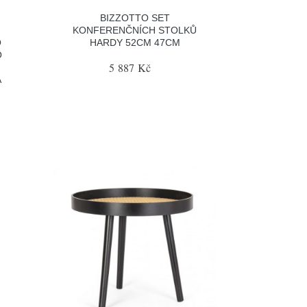
BIZZOTTO SET
KONFERENČNÍCH STOLKŮ
O
HARDY 52CM 47CM
O
5 887 Kč
A