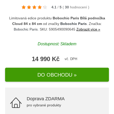
4.1
/
5
(
30
hodnocení
)
Limitovaná edice produktu
Bobochic Paris Bílá podnožka
Cloud 84 x 84 cm
od značky
Bobochic Paris
. Značka:
Bobochic Paris
. SKU: 5905490090645
Zobrazit více »
Dostupnost: Skladem
14 990 Kč
vč. DPH
DO OBCHODU »
Doprava ZDARMA
pro vybrané produkty