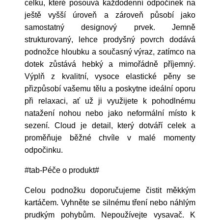
celku, které posouvá každodenní odpočinek na
ještě vyšší úroveň a zároveň působí jako
samostatný designový prvek. Jemně
strukturovaný, lehce prodyšný povrch dodává
podnožce hloubku a současný výraz, zatímco na
dotek zůstává hebký a mimořádně příjemný.
Výplň z kvalitní, vysoce elastické pěny se
přizpůsobí vašemu tělu a poskytne ideální oporu
při relaxaci, ať už ji využijete k pohodlnému
natažení nohou nebo jako neformální místo k
sezení. Cloud je detail, který dotváří celek a
proměňuje běžné chvíle v malé momenty
odpočinku.
#tab-Péče o produkt#
Celou podnožku doporučujeme čistit měkkým
kartáčem. Vyhněte se silnému tření nebo náhlým
prudkým pohybům. Nepoužívejte vysavač. K