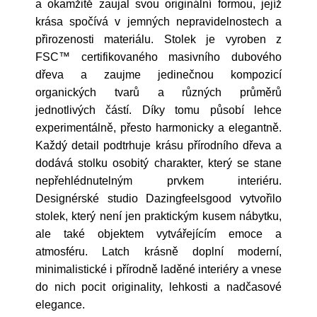
a okamžitě zaujal svou originální formou, jejíž
krása spočívá v jemných nepravidelnostech a
přirozenosti materiálu. Stolek je vyroben z
FSC™ certifikovaného masivního dubového
dřeva a zaujme jedinečnou kompozicí
organických tvarů a různých průměrů
jednotlivých částí. Díky tomu působí lehce
experimentálně, přesto harmonicky a elegantně.
Každý detail podtrhuje krásu přírodního dřeva a
dodává stolku osobitý charakter, který se stane
nepřehlédnutelným prvkem interiéru.
Designérské studio Dazingfeelsgood vytvořilo
stolek, který není jen praktickým kusem nábytku,
ale také objektem vytvářejícím emoce a
atmosféru. Latch krásně doplní moderní,
minimalistické i přírodně laděné interiéry a vnese
do nich pocit originality, lehkosti a nadčasové
elegance.