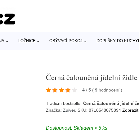
NA
LOŽNICE
OBÝVACÍ POKOJ
DOPLŇKY DO KUCHY
Černá čalouněná jídelní ž
4
/
5
(
9
hodnocení
)
Tradiční bestseller
Černá čalouněná jídelní 
Značka:
Zuiver
. SKU: 8718548075894
Zobrazit
Dostupnost: Skladem > 5 ks