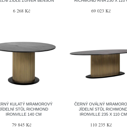
DELNÍ ŽIDLE ZUIVER BENSON
RICHMOND RIVA 230 X 110
6 268 Kč
69 023 Kč
ERNÝ KULATÝ MRAMOROVÝ
ČERNÝ OVÁLNÝ MRAMOR
JÍDELNÍ STŮL RICHMOND
JÍDELNÍ STŮL RICHMON
IRONVILLE 140 CM
IRONVILLE 235 X 110 CM
79 845 Kč
110 235 Kč