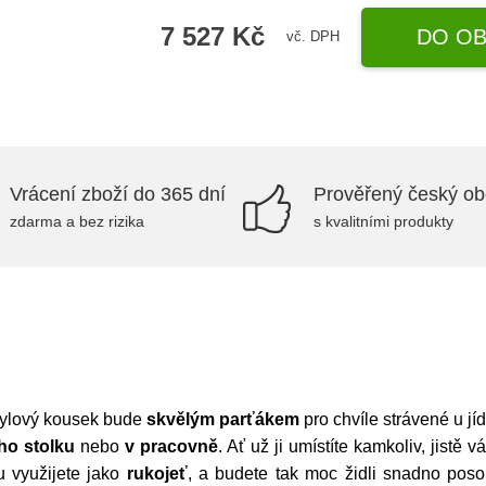
7 527 Kč
DO OB
vč. DPH
Vrácení zboží do 365 dní
Prověřený český o
zdarma a bez rizika
s kvalitními produkty
tylový kousek bude
skvělým parťákem
pro chvíle strávené u jí
ího stolku
nebo
v pracovně
. Ať už ji umístíte kamkoliv, jistě 
 využijete jako
rukojeť
, a budete tak moc židli snadno poso