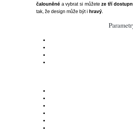
čalouněné
a vybrat si můžete
ze tří dostup
tak, že design může být i
hravý
.
Parametr