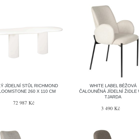
LÝ JÍDELNÍ STŮL RICHMOND
WHITE LABEL BÉŽOVÁ
LOOMSTONE 260 X 110 CM
ČALOUNĚNÁ JÍDELNÍ ŽIDLE
TJARDA
72 987 Kč
3 490 Kč