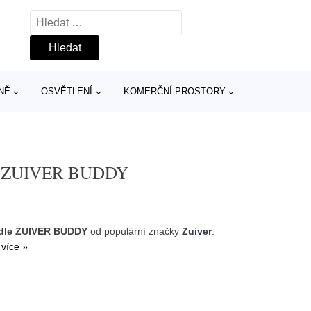
Vyhledávání
NĚ
OSVĚTLENÍ
KOMERČNÍ PROSTORY
idle ZUIVER BUDDY
židle ZUIVER BUDDY
od populární značky
Zuiver
.
 více »