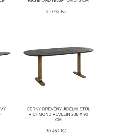
 CM
RICHMOND HAMPTON 140 CM
55 055 Kč
OVÝ
ČERNÝ DŘEVĚNÝ JÍDELNÍ STŮL
D
RICHMOND REVELIN 235 X 90
CM
50 461 Kč