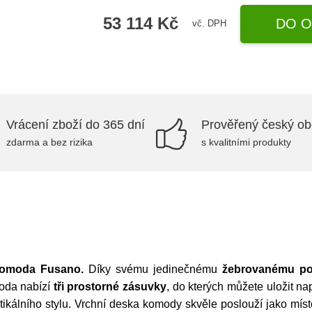
53 114 Kč
DO O
vč. DPH
Vrácení zboží do 365 dní
Prověřený český o
zdarma a bez rizika
s kvalitními produkty
omoda Fusano.
Díky svému jedinečnému
žebrovanému po
da nabízí
tři prostorné zásuvky
, do kterých můžete uložit na
stikálního stylu. Vrchní deska komody skvěle poslouží jako mí