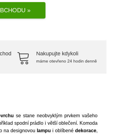
BCHODU »
bchod
Nakupujte kdykoli
máme otevřeno 24 hodin denně
vrchu
se stane neobvyklým prvkem vašeho
příklad spodní prádlo i větší oblečení. Komoda
sto na designovou
lampu
i oblíbené
dekorace
,