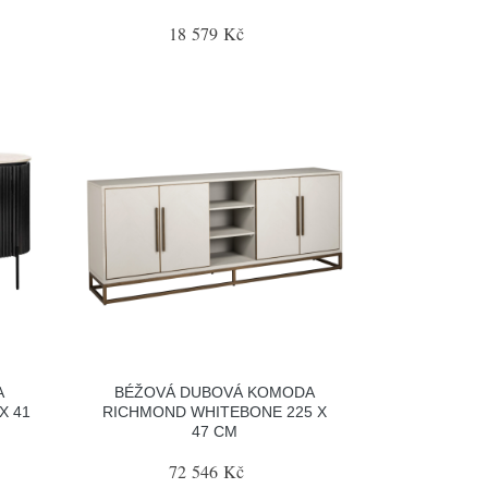
18 579 Kč
A
BÉŽOVÁ DUBOVÁ KOMODA
X 41
RICHMOND WHITEBONE 225 X
47 CM
72 546 Kč