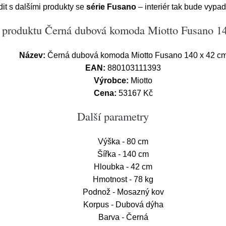
adit s dalšími produkty se
série Fusano
– interiér tak bude vypa
 produktu Černá dubová komoda Miotto Fusano 1
Název:
Černá dubová komoda Miotto Fusano 140 x 42 c
EAN:
880103111393
Výrobce:
Miotto
Cena:
53167 Kč
Další parametry
Výška - 80 cm
Šířka - 140 cm
Hloubka - 42 cm
Hmotnost - 78 kg
Podnož - Mosazný kov
Korpus - Dubová dýha
Barva - Černá