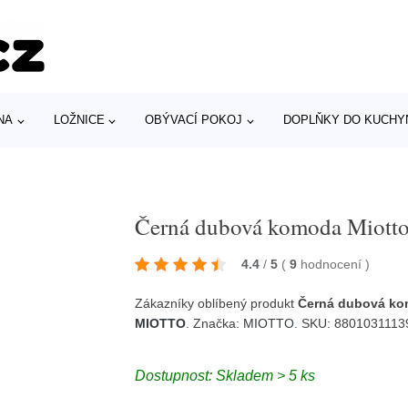
NA
LOŽNICE
OBÝVACÍ POKOJ
DOPLŇKY DO KUCHY
Černá dubová komoda Miotto
4.4
/
5
(
9
hodnocení
)
Zákazníky oblíbený produkt
Černá dubová ko
MIOTTO
. Značka:
MIOTTO
. SKU: 880103111
Dostupnost: Skladem > 5 ks