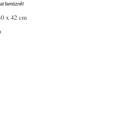
dat famózně!
40 x 42 cm
m