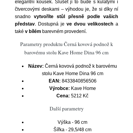
elegantní kousek. Slušet jí to bude s kulatými i
čtvercovými deskami – výhodou je, že si díky ní
snadno
vytvoříte stůl přesně podle vašich
představ
. Dostupná je
ve dvou velikostech
a
také
v bílém
barevném provedení.
Parametry produktu Černá kovová podnož k
barovému stolu Kave Home Dina 96 cm
Název:
Černá kovová podnož k barovému
stolu Kave Home Dina 96 cm
EAN:
8433840856506
Výrobce:
Kave Home
Cena:
5212 Kč
Další parametry
Výška - 96 cm
Šířka - 29,5/48 cm