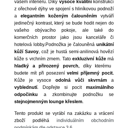
vašem interiéru. Díky
vysoce
kvalitní
konstrukci
z ořechové dýhy ve spojení s hliníkovou podnoží
a
elegantním
koženým
čalouněním
vytváří
jedinečný kontrast, který se bude hodit nejen do
vašeho obývacího pokoje, ale také do
komerčních prostor jako jsou kanceláře či
hotelová lobby.Podnožka je čalouněná
unikátní
kůží Savoy
, což je hustá semi-anilinová hovězí
kůže s vrchním zrnem. Tato
exkluzivní kůže
má
hladký a přirozený povrch,
díky kterému
budete mít při posezení
velmi příjemný pocit.
Kůže je vysoce
odolná
vůči
skvrnám
a
vyblednutí
. Dopřejte si pocit
maximálního
odpočinku
a zkombinujte podnožku se
stejnojmenným
lounge
křeslem
.
Tento produkt se vyrábí na zakázku a vrácení
zboží podléhá
individuálním obchodním
podmínkám dle odstavce 3.6
.