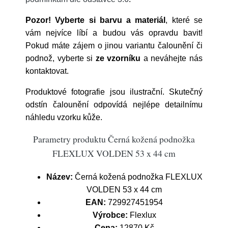
Pozor!
Vyberte si barvu a materiál
, které se
vám nejvíce líbí a budou vás opravdu bavit!
Pokud máte zájem o jinou variantu čalounění či
podnož, vyberte si
ze vzorníku
a neváhejte nás
kontaktovat.
Produktové fotografie jsou ilustrační. Skutečný
odstín čalounění odpovídá nejlépe detailnímu
náhledu vzorku kůže.
Parametry produktu Černá kožená podnožka
FLEXLUX VOLDEN 53 x 44 cm
Název:
Černá kožená podnožka FLEXLUX
VOLDEN 53 x 44 cm
EAN:
729927451954
Výrobce:
Flexlux
Cena:
12870 Kč