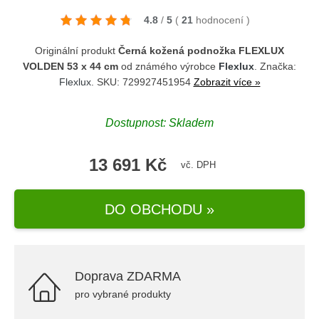
4.8
/
5
(
21
hodnocení
)
Originální produkt
Černá kožená podnožka FLEXLUX
VOLDEN 53 x 44 cm
od známého výrobce
Flexlux
. Značka:
Flexlux
. SKU: 729927451954
Zobrazit více »
Dostupnost: Skladem
13 691 Kč
vč. DPH
DO OBCHODU »
Doprava ZDARMA
pro vybrané produkty