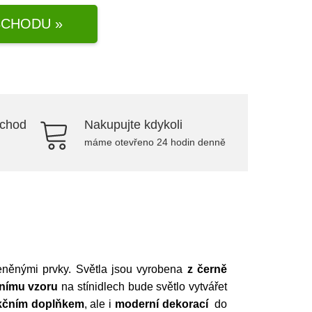
CHODU »
bchod
Nakupujte kdykoli
máme otevřeno 24 hodin denně
něnými prvky. Světla jsou vyrobena
z černě
éfnímu vzoru
na stínidlech
bude světlo vytvářet
kčním doplňkem
, ale i
moderní dekorací
do