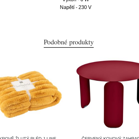
Napětí - 230 V
Podobné produkty
KROVĚ ŽLUTÝ PLÉD J-LINE
ČERVENÝ KOVOVÝ ZAHRA