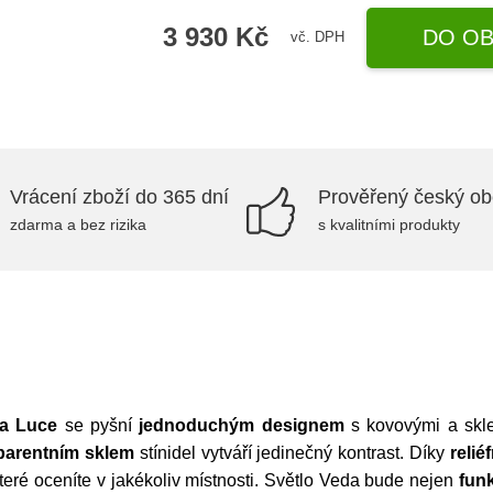
3 930 Kč
DO OB
vč. DPH
Vrácení zboží do 365 dní
Prověřený český o
zdarma a bez rizika
s kvalitními produkty
a Luce
se pyšní
jednoduchým designem
s kovovými a skle
parentním sklem
stínidel vytváří jedinečný kontrast. Díky
reli
které oceníte v jakékoliv místnosti. Světlo Veda bude nejen
fun