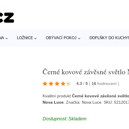
NA
LOŽNICE
OBÝVACÍ POKOJ
DOPLŇKY DO KUCHY
Černé kovové závěsné světlo
4.3
/
5
(
16
hodnocení
)
Kvalitní produkt
Černé kovové závěsné světl
Nova Luce
. Značka:
Nova Luce
. SKU: 52120
Dostupnost: Skladem