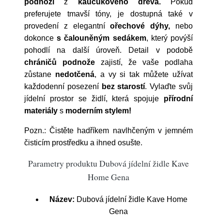
podnoží
z
kaučukového
dřeva.
Pokud
preferujete tmavší tóny, je dostupná také v
provedení z elegantní
ořechové
dýhy,
nebo
dokonce
s čalouněným
sedákem
, který povýší
pohodlí na další úroveň. Detail v podobě
chráničů
podnože
zajistí, že vaše podlaha
zůstane
nedotčená
, a vy si tak můžete užívat
každodenní posezení
bez
starostí
.
Vylaďte svůj
jídelní prostor se židlí, která spojuje
přírodní
materiály
s
moderním
stylem!
Pozn.:
Čistěte hadříkem navlhčeným v jemném
čisticím prostředku a ihned osušte.
Parametry produktu Dubová jídelní židle Kave
Home Gena
Název:
Dubová jídelní židle Kave Home
Gena