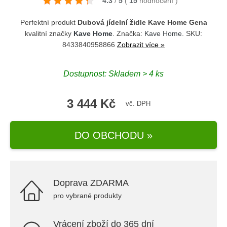
4.3
/
5
(
15
hodnocení
)
Perfektní produkt
Dubová jídelní židle Kave Home Gena
kvalitní značky
Kave Home
. Značka:
Kave Home
. SKU:
8433840958866
Zobrazit více »
Dostupnost: Skladem > 4 ks
3 444 Kč
vč. DPH
DO OBCHODU »
Doprava ZDARMA
pro vybrané produkty
Vrácení zboží do 365 dní