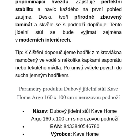
připomínající hvězdu.
Zajišťuje
perfektní
stabilitu
a navíc každého na první pohled
zaujme. Desku tvoří
přírodně zbarvený
laminát
a skvěle se s podnoží doplňuje
.
Tento
jídelní stůl se bude vyjímat zejména
v
moderních interiérech.
Tip: K čištění doporučujeme hadřík z mikrovlákna
namočený ve vodě s několika kapkami saponátu
nebo tekutého mýdla. Po umytí vytřete povrch do
sucha jemným hadříkem.
Parametry produktu Dubový jídelní stůl Kave
Home Argo 160 x 100 cm s nerezovou podnoží
Název:
Dubový jídelní stůl Kave Home
Argo 160 x 100 cm s nerezovou podnoží
EAN:
8433840546780
Výrobce:
Kave Home