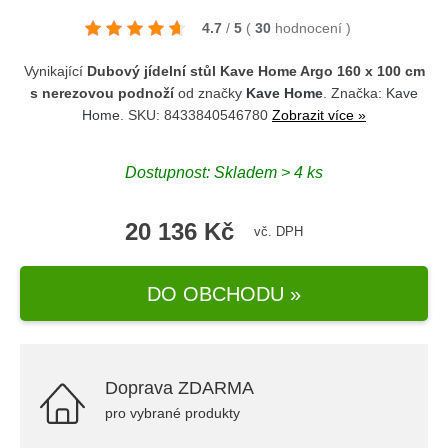
4.7
/
5
(
30
hodnocení
)
Vynikající
Dubový jídelní stůl Kave Home Argo 160 x 100 cm
s nerezovou podnoží
od značky
Kave Home
. Značka:
Kave
Home
. SKU: 8433840546780
Zobrazit více »
Dostupnost: Skladem > 4 ks
20 136 Kč
vč. DPH
DO OBCHODU »
Doprava ZDARMA
pro vybrané produkty