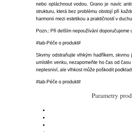
nebo opláchnout vodou. Grano je navíc antis
strukturu, která bez problému obstojí při kaž
harmonii mezi estetikou a praktičností v duch
Pozn.: Při delším nepoužívání doporučujeme u
#tab-Péče o produkt#
Skvrny odstraňujte vlhkým hadříkem, skvrnu 
umístěn venku, nezapomeňte ho čas od času 
neplesniví, ale vlhkost může poškodit podkla
#tab-Péče o produkt#
Parametry prod