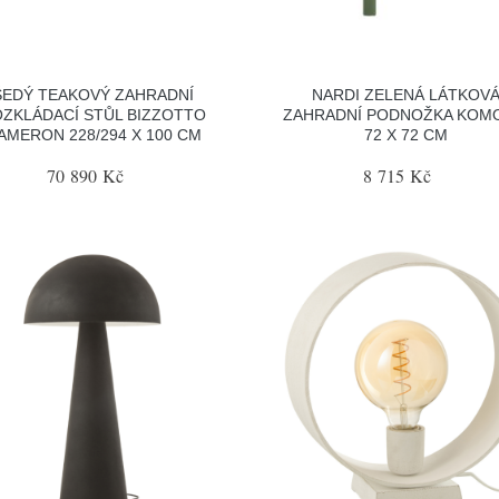
ŠEDÝ TEAKOVÝ ZAHRADNÍ
NARDI ZELENÁ LÁTKOV
ZKLÁDACÍ STŮL BIZZOTTO
ZAHRADNÍ PODNOŽKA KOM
AMERON 228/294 X 100 CM
72 X 72 CM
70 890 Kč
8 715 Kč