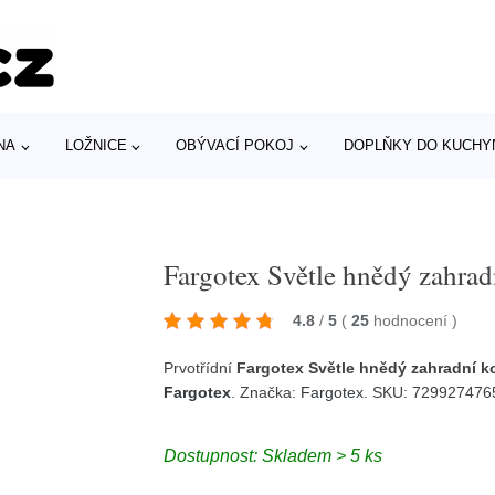
NA
LOŽNICE
OBÝVACÍ POKOJ
DOPLŇKY DO KUCHY
Fargotex Světle hnědý zahra
4.8
/
5
(
25
hodnocení
)
Prvotřídní
Fargotex Světle hnědý zahradní k
Fargotex
. Značka:
Fargotex
. SKU: 72992747
Dostupnost: Skladem > 5 ks