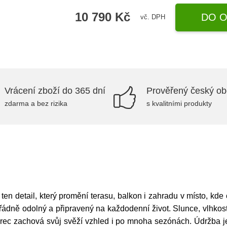
10 790 Kč
DO O
vč. DPH
Vrácení zboží do 365 dní
Prověřený český o
zdarma a bez rizika
s kvalitními produkty
en detail, který promění terasu, balkon i zahradu v místo, kde
řádně odolný a připravený na každodenní život. Slunce, vlhkos
rec zachová svůj svěží vzhled i po mnoha sezónách. Údržba je 