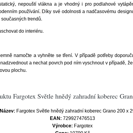
tatický, nepouští vlákna a je vhodný i pro podlahové vytápěn
dodenním používání.
Díky své odolnosti a nadčasovému designu p
u současných trendů.
schovat do interiéru.
jemně namočte a vyhněte se tření. V případě potřeby doporuču
nadzvednout a nechat povrch pod ním vyschnout v případě, že
dovou plochu.
uktu Fargotex Světle hnědý zahradní koberec Gra
Název:
Fargotex Světle hnědý zahradní koberec Grano 200 x 
EAN:
729927476513
Výrobce:
Fargotex