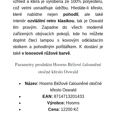
vzhled a která je vyrobena ze 100% polyesteru,
což velmi usnadňuje údržbu. Hledáte-li křeslo,
které nabídne nejen
pohodlí
, ale také
interiér
ozvláštní retro klasikou
, tak je Oswald
tím pravým. Zapadne do všech moderně
zařízených obývacích pokojů, kde ho můžete
doplnit čtecí lampou s kovovým odkládacím
stolkem a pohodlným polštářkem. K dostání je
také
v lososově růžové barvě
.
Parametry produktu Hoorns Béžové čalouněné
otočné křeslo Oswald
Název:
Hoorns Béžové čalouněné otočné
křeslo Oswald
EAN:
8714713201433
Výrobce:
Hoorns
Cena:
12200 Kč