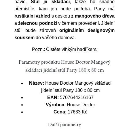
navíc.
Stůl je skládací
, takže ho snadno
přemístíte, kam jen bude potřeba. Party
má
rustikální vzhled
s deskou
z mangového dřeva
a
železnou podnož
í v černém provedení
. Jídelní
stůl bude zároveň
originálním designovým
kouskem
do vašeho domova.
Pozn.: Čistěte vlhkým hadříkem.
Parametry produktu House Doctor Mangový
skládací jídelní stůl Party 180 x 80 cm
Název:
House Doctor Mangový skládací
jídelní stůl Party 180 x 80 cm
EAN:
5707644216167
Výrobce:
House Doctor
Cena:
17633 Kč
Další parametry