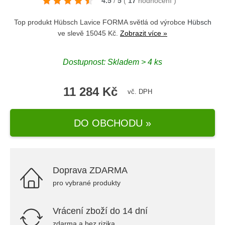
4.5
/
5
(
17
hodnocení
)
Top produkt Hübsch Lavice FORMA světlá od výrobce
Hübsch
ve slevě 15045 Kč.
Zobrazit více »
Dostupnost: Skladem > 4 ks
11 284 Kč
vč. DPH
DO OBCHODU »
Doprava ZDARMA
pro vybrané produkty
Vrácení zboží do 14 dní
zdarma a bez rizika