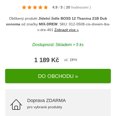
4.9
/
5
(
20
hodnocení
)
Oblíbený produkt
Jídelní židle BOSS 12 Tkanina 21B Dub
sonoma
od značky
MIX-DREW
. SKU: 012-0508-cis-drewm-tka-
v-dre-461
Zobrazit více »
Dostupnost: Skladem > 5 ks
1 189 Kč
vč. DPH
DO OBCHODU »
Doprava ZDARMA
pro vybrané produkty