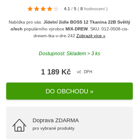
4.1
/
5
(
8
hodnocení
)
Nabídka pro vás:
Jídelní židle BOSS 12 Tkanina 22B Světlý
ořech
populárního výrobce
MIX-DREW
. SKU: 012-0508-cis-
drewm-tka-v-dre-242
Zobrazit více »
Dostupnost: Skladem > 3 ks
1 189 Kč
vč. DPH
DO OBCHODU »
Doprava ZDARMA
pro vybrané produkty