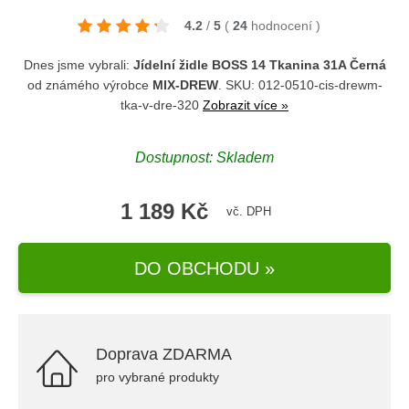
4.2
/
5
(
24
hodnocení
)
Dnes jsme vybrali:
Jídelní židle BOSS 14 Tkanina 31A Černá
od známého výrobce
MIX-DREW
. SKU: 012-0510-cis-drewm-
tka-v-dre-320
Zobrazit více »
Dostupnost: Skladem
1 189 Kč
vč. DPH
DO OBCHODU »
Doprava ZDARMA
pro vybrané produkty