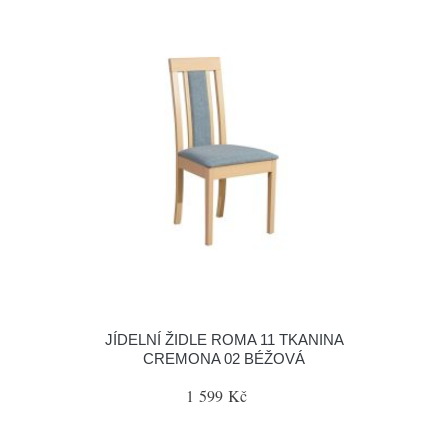
JÍDELNÍ ŽIDLE ROMA 11 TKANINA
CREMONA 02 BÉŽOVÁ
1 599 Kč