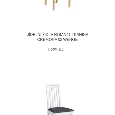
JÍDELNÍ ŽIDLE ROMA 11 TKANINA
CREMONA 02 WENGE
1 599 Kč