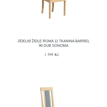
JÍDELNÍ ŽIDLE ROMA 11 TKANINA BARREL
90 DUB SONOMA
1 599 Kč