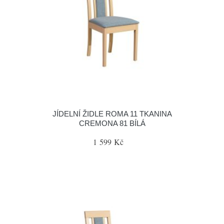
JÍDELNÍ ŽIDLE ROMA 11 TKANINA
CREMONA 81 BÍLÁ
1 599 Kč