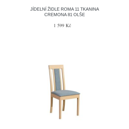
JÍDELNÍ ŽIDLE ROMA 11 TKANINA
CREMONA 81 OLŠE
1 599 Kč