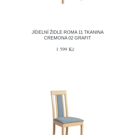
JÍDELNÍ ŽIDLE ROMA 11 TKANINA
CREMONA 02 GRAFIT
1 599 Kč