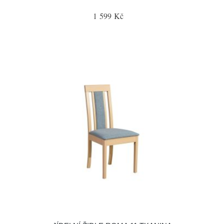
1 599 Kč