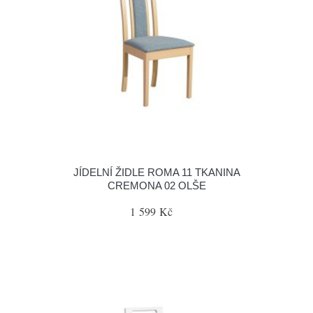
JÍDELNÍ ŽIDLE ROMA 11 TKANINA
CREMONA 02 OLŠE
1 599 Kč