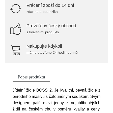
Vrácení zboží do 14 dní
zdarma a bez rizika
Prověřený český obchod
s kvalitními produkty
Nakupujte kdykoli
máme otevřeno 24 hodin denně
Popis produktu
Jídelní židle BOSS 2. Je kvalitní, pevná židle z
přírodního masivu s čalouněným sedákem. Svým
designem patří mezi jedny z nejoblíbenějších
židlí na českém trhu v poměru kvality a ceny.