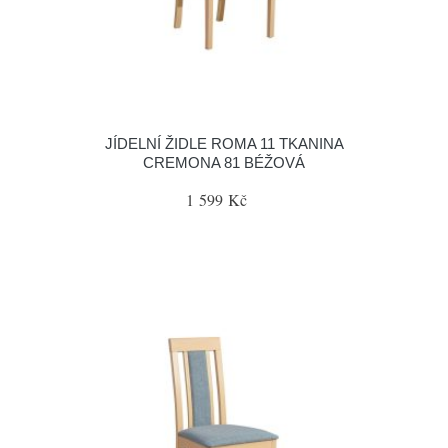
JÍDELNÍ ŽIDLE ROMA 11 TKANINA
CREMONA 81 BÉŽOVÁ
1 599 Kč