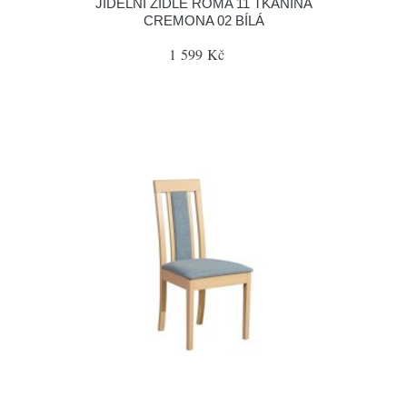
JÍDELNÍ ŽIDLE ROMA 11 TKANINA
CREMONA 02 BÍLÁ
1 599 Kč