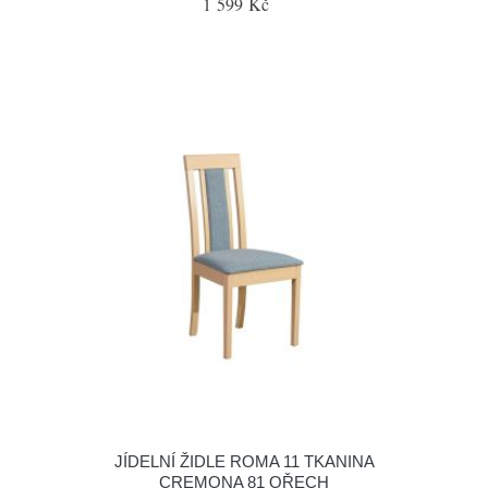
1 599 Kč
JÍDELNÍ ŽIDLE ROMA 11 TKANINA
CREMONA 81 OŘECH