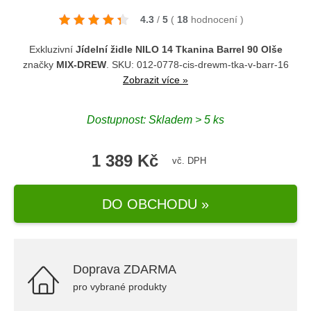
4.3
/
5
(
18
hodnocení
)
Exkluzivní
Jídelní židle NILO 14 Tkanina Barrel 90 Olše
značky
MIX-DREW
. SKU: 012-0778-cis-drewm-tka-v-barr-16
Zobrazit více »
Dostupnost: Skladem > 5 ks
1 389 Kč
vč. DPH
DO OBCHODU »
Doprava ZDARMA
pro vybrané produkty