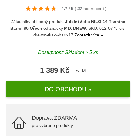
4.7
/
5
(
27
hodnocení
)
Zákazníky oblíbený produkt
Jídelní židle NILO 14 Tkanina
Barrel 90 Ořech
od značky
MIX-DREW
. SKU: 012-0778-cis-
drewm-tka-v-barr-17
Zobrazit více »
Dostupnost: Skladem > 5 ks
1 389 Kč
vč. DPH
DO OBCHODU »
Doprava ZDARMA
pro vybrané produkty