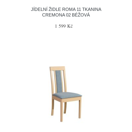
JÍDELNÍ ŽIDLE ROMA 11 TKANINA
CREMONA 02 BÉŽOVÁ
1 599 Kč