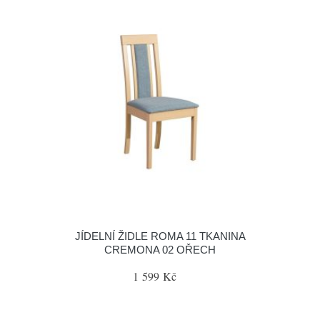
JÍDELNÍ ŽIDLE ROMA 11 TKANINA
CREMONA 02 OŘECH
1 599 Kč