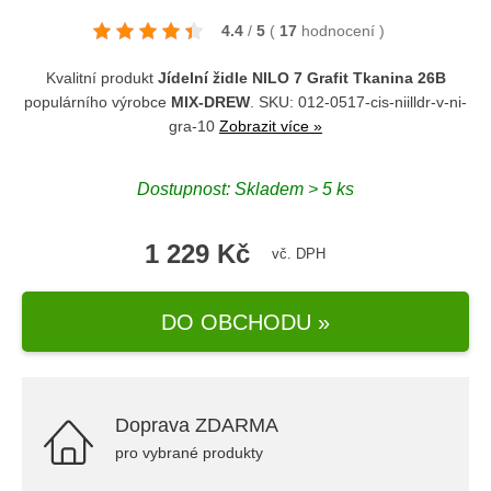
4.4
/
5
(
17
hodnocení
)
Kvalitní produkt
Jídelní židle NILO 7 Grafit Tkanina 26B
populárního výrobce
MIX-DREW
. SKU: 012-0517-cis-niilldr-v-ni-
gra-10
Zobrazit více »
Dostupnost: Skladem > 5 ks
1 229 Kč
vč. DPH
DO OBCHODU »
Doprava ZDARMA
pro vybrané produkty