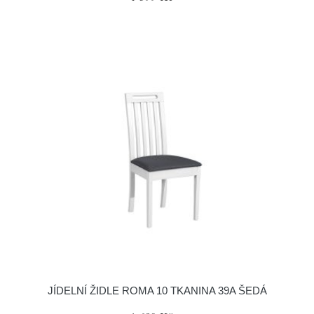
JÍDELNÍ ŽIDLE ROMA 10 TKANINA 39A ŠEDÁ