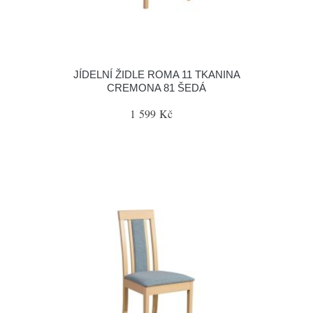
JÍDELNÍ ŽIDLE ROMA 11 TKANINA
CREMONA 81 ŠEDÁ
1 599 Kč