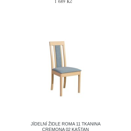
1 689 Kč
JÍDELNÍ ŽIDLE ROMA 11 TKANINA
CREMONA 02 KAŠTAN