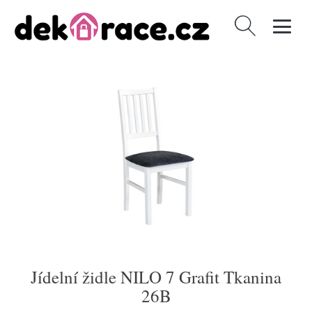
Vyhledávání
Jídelní židle NILO 7 Grafit Tkanina
26B