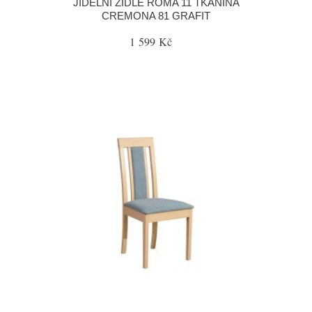
JÍDELNÍ ŽIDLE ROMA 11 TKANINA
CREMONA 81 GRAFIT
1 599 Kč