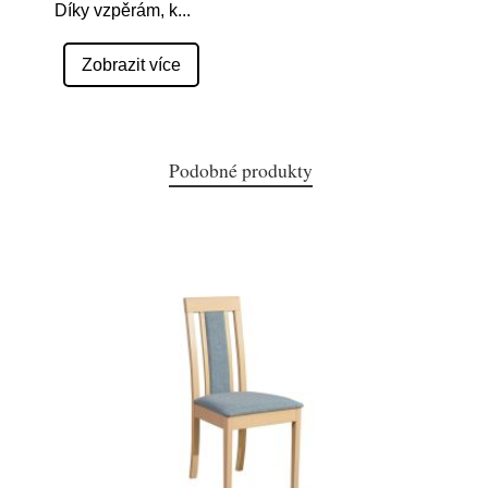
Díky vzpěrám, k
...
Zobrazit více
Podobné produkty