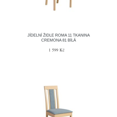
JÍDELNÍ ŽIDLE ROMA 11 TKANINA
CREMONA 81 BÍLÁ
1 599 Kč