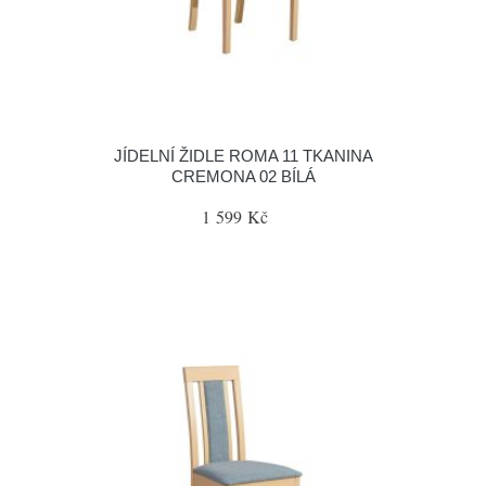
JÍDELNÍ ŽIDLE ROMA 11 TKANINA
CREMONA 02 BÍLÁ
1 599 Kč