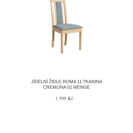
JÍDELNÍ ŽIDLE ROMA 11 TKANINA
CREMONA 02 WENGE
1 599 Kč