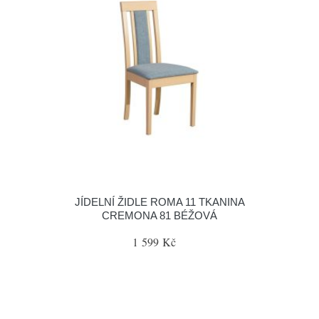
JÍDELNÍ ŽIDLE ROMA 11 TKANINA
CREMONA 81 BÉŽOVÁ
1 599 Kč