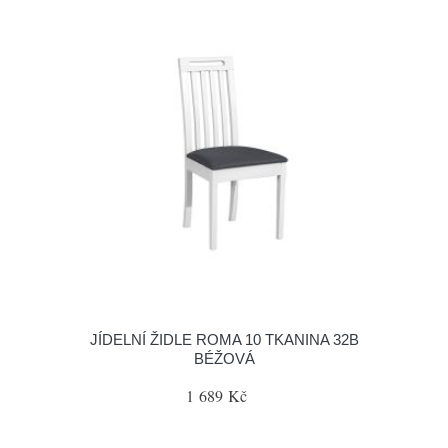
JÍDELNÍ ŽIDLE ROMA 10 TKANINA 32B
BÉŽOVÁ
1 689 Kč