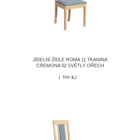
JÍDELNÍ ŽIDLE ROMA 11 TKANINA
CREMONA 02 SVĚTLÝ OŘECH
1 599 Kč