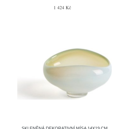
1 424 Kč
SKLENĚNÁ DEKORATIVNÍ MÍSA 14X19 CM