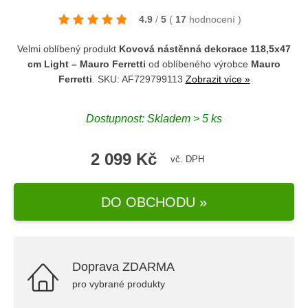
4.9
/
5
(
17
hodnocení
)
Velmi oblíbený produkt
Kovová nástěnná dekorace 118,5x47
cm Light – Mauro Ferretti
od oblíbeného výrobce
Mauro
Ferretti
. SKU: AF729799113
Zobrazit více »
Dostupnost: Skladem > 5 ks
2 099 Kč
vč. DPH
DO OBCHODU »
Doprava ZDARMA
pro vybrané produkty