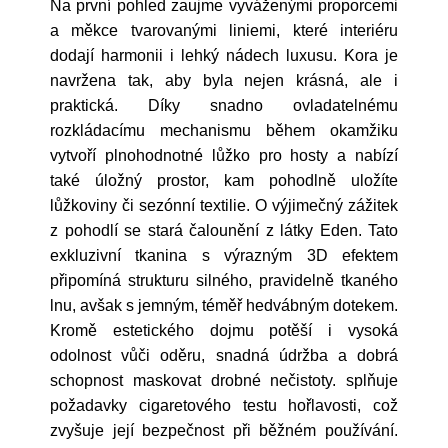
Na první pohled zaujme vyváženými proporcemi
a měkce tvarovanými liniemi, které interiéru
dodají harmonii i lehký nádech luxusu. Kora je
navržena tak, aby byla nejen krásná, ale i
praktická. Díky snadno ovladatelnému
rozkládacímu mechanismu během okamžiku
vytvoří plnohodnotné lůžko pro hosty a nabízí
také úložný prostor, kam pohodlně uložíte
lůžkoviny či sezónní textilie. O výjimečný zážitek
z pohodlí se stará čalounění z látky Eden. Tato
exkluzivní tkanina s výrazným 3D efektem
připomíná strukturu silného, pravidelně tkaného
lnu, avšak s jemným, téměř hedvábným dotekem.
Kromě estetického dojmu potěší i vysoká
odolnost vůči oděru, snadná údržba a dobrá
schopnost maskovat drobné nečistoty. splňuje
požadavky cigaretového testu hořlavosti, což
zvyšuje její bezpečnost při běžném používání.