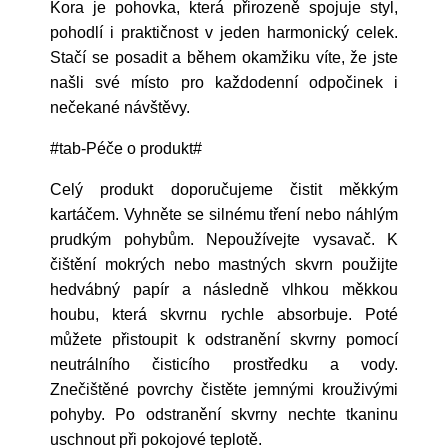
Kora je pohovka, která přirozeně spojuje styl,
pohodlí i praktičnost v jeden harmonický celek.
Stačí se posadit a během okamžiku víte, že jste
našli své místo pro každodenní odpočinek i
nečekané návštěvy.
#tab-Péče o produkt#
Celý produkt doporučujeme čistit měkkým
kartáčem. Vyhněte se silnému tření nebo náhlým
prudkým pohybům. Nepoužívejte vysavač. K
čištění mokrých nebo mastných skvrn použijte
hedvábný papír a následně vlhkou měkkou
houbu, která skvrnu rychle absorbuje. Poté
můžete přistoupit k odstranění skvrny pomocí
neutrálního čisticího prostředku a vody.
Znečištěné povrchy čistěte jemnými krouživými
pohyby. Po odstranění skvrny nechte tkaninu
uschnout při pokojové teplotě.