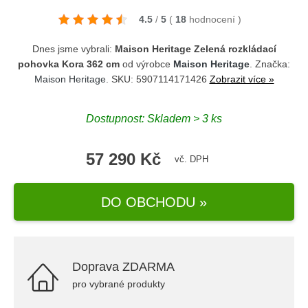
4.5
/
5
(
18
hodnocení
)
Dnes jsme vybrali:
Maison Heritage Zelená rozkládací
pohovka Kora 362 cm
od výrobce
Maison Heritage
. Značka:
Maison Heritage
. SKU: 5907114171426
Zobrazit více »
Dostupnost: Skladem > 3 ks
57 290 Kč
vč. DPH
DO OBCHODU »
Doprava ZDARMA
pro vybrané produkty