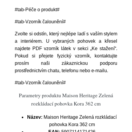
#tab-Péče o produkt#
#tab-Vzorník čalounění#
Zvolte si odstín, který nejlépe ladí s vaším stylem
a interiérem. U vybraných pohovek a křesel
najdete PDF vzorník látek v sekci „Ke stažení“.
Pokud si přejete fyzický vzorník, kontaktujte
prosím naši zákaznickou podporu
prostřednictvím chatu, telefonu nebo e-mailu.
#tab-Vzorník čalounění#
Parametry produktu Maison Heritage Zelená
rozkládací pohovka Kora 362 cm
Název:
Maison Heritage Zelená rozkládací
pohovka Kora 362 cm
EAN:
5907114171426