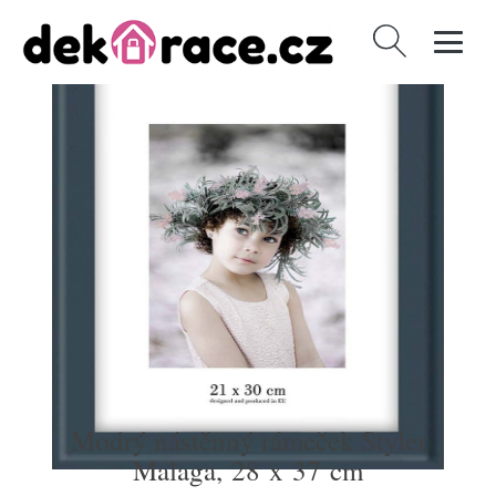
Vyhledávání
Modrý nástěnný rámeček Styler
Malaga, 28 x 37 cm