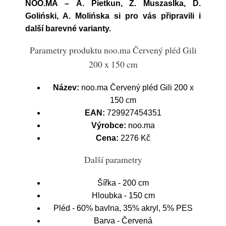
NOO.MA – A. Pietkun, Z. Muszaslka, D.
Goliński, A. Molińska si pro vás připravili i
další barevné varianty.
Parametry produktu noo.ma Červený pléd Gili
200 x 150 cm
Název:
noo.ma Červený pléd Gili 200 x
150 cm
EAN:
729927454351
Výrobce:
noo.ma
Cena:
2276 Kč
Další parametry
Šířka - 200 cm
Hloubka - 150 cm
Pléd - 60% bavlna, 35% akryl, 5% PES
Barva - Červená