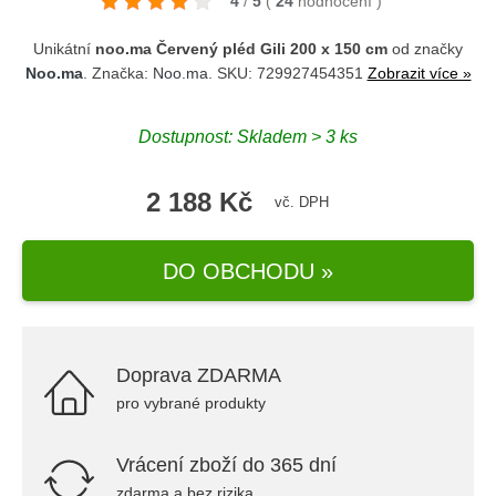
4
/
5
(
24
hodnocení
)
Unikátní
noo.ma Červený pléd Gili 200 x 150 cm
od značky
Noo.ma
. Značka:
Noo.ma
. SKU: 729927454351
Zobrazit více »
Dostupnost: Skladem > 3 ks
2 188 Kč
vč. DPH
DO OBCHODU »
Doprava ZDARMA
pro vybrané produkty
Vrácení zboží do 365 dní
zdarma a bez rizika