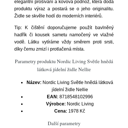
elegantní prošívání a
kovová podnož, která dodá
produktu výraz a postará se o jeho originalitu.
Židle se skvěle hodí do moderních interiérů.
Tip: K čištění doporučujeme použít bavlněný
hadřík či kousek sametu namočený ve vlažné
vodě. Látku vytíráme vždy směrem proti srsti,
díky čemu zmizí i protlačená místa.
Parametry produktu Nordic Living Světle hnědá
látková jídelní židle Nellie
Název:
Nordic Living Světle hnědá látková
jídelní židle Nellie
EAN:
8718548102996
Výrobce:
Nordic Living
Cena:
1978 Kč
Další parametry