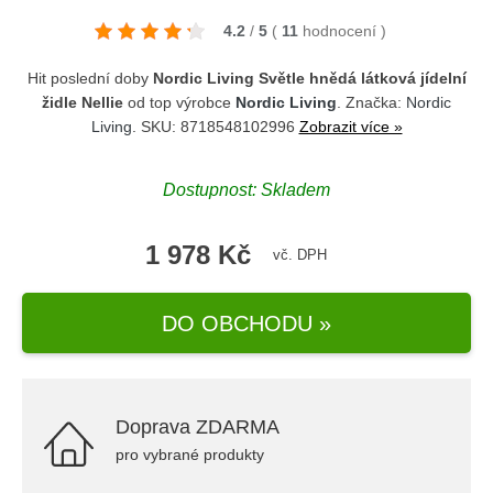
4.2
/
5
(
11
hodnocení
)
Hit poslední doby
Nordic Living Světle hnědá látková jídelní
židle Nellie
od top výrobce
Nordic Living
. Značka:
Nordic
Living
. SKU: 8718548102996
Zobrazit více »
Dostupnost: Skladem
1 978 Kč
vč. DPH
DO OBCHODU »
Doprava ZDARMA
pro vybrané produkty