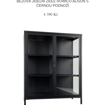
BÉŽOVÁ JÍDELNÍ ŽIDLE ROWICO ALISON S
ČERNOU PODNOŽÍ
4 390 Kč