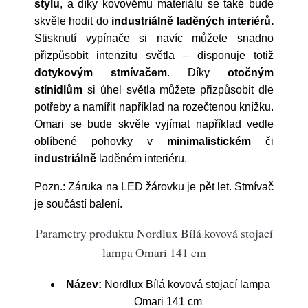
stylu
, a díky kovovému materiálu se také bude
skvěle hodit do
industriálně laděných interiérů.
Stisknutí vypínače si navíc můžete snadno
přizpůsobit intenzitu světla – disponuje totiž
dotykovým stmívačem
. Díky
otočným
stínidlům
si úhel světla můžete přizpůsobit dle
potřeby a namířit například na rozečtenou knížku.
Omari se bude skvěle vyjímat například vedle
oblíbené pohovky v
minimalistickém
či
industriálně
laděném interiéru.
Pozn.:
Záruka na LED žárovku je pět let. Stmívač
je součástí balení.
Parametry produktu Nordlux Bílá kovová stojací
lampa Omari 141 cm
Název:
Nordlux Bílá kovová stojací lampa
Omari 141 cm