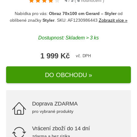
4
/
5
(
6
hodnocení
)
Nabídka pro vás:
Obraz 70x100 cm Gerard – Styler
od
oblíbené značky
Styler
. SKU: AF1230986443
Zobrazit více »
Dostupnost: Skladem > 3 ks
1 999 Kč
vč. DPH
DO OBCHODU »
Doprava ZDARMA
pro vybrané produkty
Vrácení zboží do 14 dní
zdarma a bez rizika