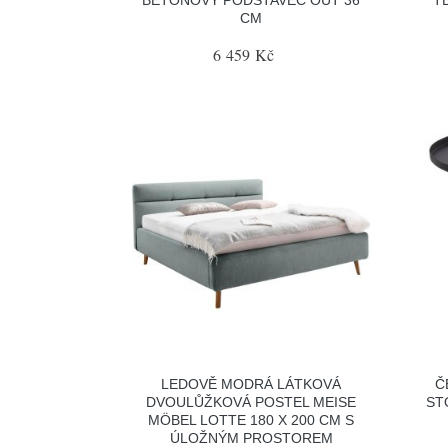
CM
6 459 Kč
LEDOVĚ MODRÁ LÁTKOVÁ
Č
DVOULŮŽKOVÁ POSTEL MEISE
ST
MÖBEL LOTTE 180 X 200 CM S
ÚLOŽNÝM PROSTOREM