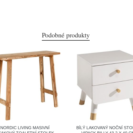
Podobné produkty
NORDIC LIVING MASIVNÍ
BÍLÝ LAKOVANÝ NOČNÍ STO
EAKOVÝ TOALETNÍ STOLEK
VIPACK BILLY 43,2 X 40 C