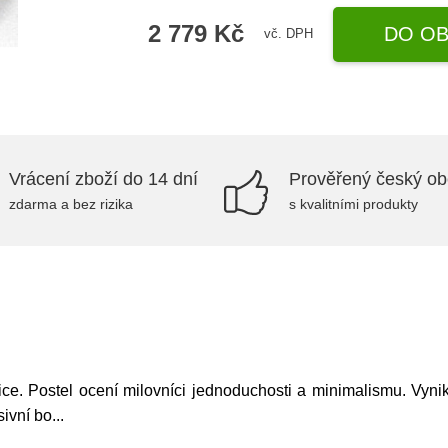
2 779 Kč
DO OB
vč. DPH
Vrácení zboží do 14 dní
Prověřený český o
zdarma a bez rizika
s kvalitními produkty
. Postel ocení milovníci jednoduchosti a minimalismu. Vyniká
sivní bo
...