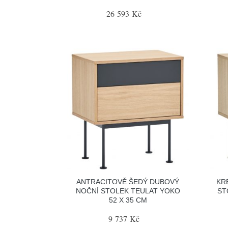
26 593 Kč
ANTRACITOVĚ ŠEDÝ DUBOVÝ
KR
NOČNÍ STOLEK TEULAT YOKO
ST
52 X 35 CM
9 737 Kč