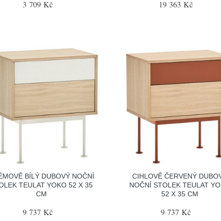
3 709 Kč
19 363 Kč
ÉMOVĚ BÍLÝ DUBOVÝ NOČNÍ
CIHLOVĚ ČERVENÝ DUBO
OLEK TEULAT YOKO 52 X 35
NOČNÍ STOLEK TEULAT Y
CM
52 X 35 CM
9 737 Kč
9 737 Kč