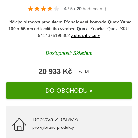
4
/
5
(
20
hodnocení
)
Udělejte si radost produktem
Přebalovací komoda Quax Yume
100 x 56 cm
od kvalitního výrobce
Quax
. Značka:
Quax
. SKU:
5414375198302
Zobrazit více »
Dostupnost: Skladem
20 933 Kč
vč. DPH
DO OBCHODU »
Doprava ZDARMA
pro vybrané produkty