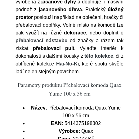
vyrobena z
jasanové dýhy
a doplňuje ji masivní
podnož z
jasanového dřeva
. Praktický
úložný
prostor
poslouží například na oblečení, hračky či
přebalovací doplňky. Volné místo na komodě lze
pak využít na různé
dekorace
, nebo doplnit o
přebalovací nástavbu
od značky a rázem tak
získat
přebalovací pult
. Vylaďte interiér k
dokonalosti s dalšími kousky z
této kolekce
, či z
oblíbené kolekce
Hai-No-Ki
, které spolu skvěle
ladí nejen stejným povrchem.
Parametry produktu Přebalovací komoda Quax
Yume 100 x 56 cm
Název:
Přebalovací komoda Quax Yume
100 x 56 cm
EAN:
5414375198302
Výrobce:
Quax
Cena:
20777 Kč