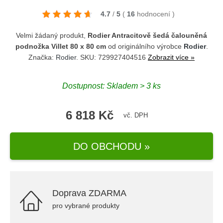
4.7
/
5
(
16
hodnocení
)
Velmi žádaný produkt,
Rodier Antracitově šedá čalouněná
podnožka Villet 80 x 80 cm
od originálního výrobce
Rodier
.
Značka:
Rodier
. SKU: 729927404516
Zobrazit více »
Dostupnost: Skladem > 3 ks
6 818 Kč
vč. DPH
DO OBCHODU »
Doprava ZDARMA
pro vybrané produkty