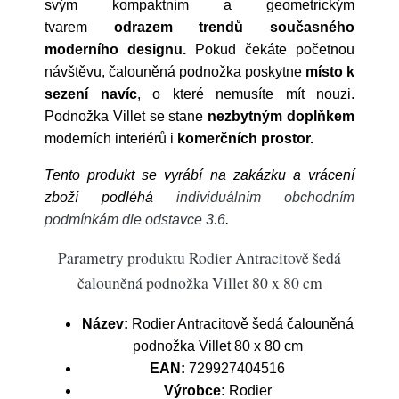
svým kompaktním a geometrickým
tvarem
odrazem trendů současného
moderního designu.
Pokud čekáte početnou
návštěvu, čalouněná podnožka poskytne
místo k
sezení navíc
, o které nemusíte mít nouzi.
Podnožka Villet se stane
nezbytným doplňkem
moderních interiérů i
komerčních prostor.
Tento produkt se vyrábí na zakázku a vrácení
zboží podléhá
individuálním obchodním
podmínkám dle odstavce 3.6
.
Parametry produktu Rodier Antracitově šedá
čalouněná podnožka Villet 80 x 80 cm
Název:
Rodier Antracitově šedá čalouněná
podnožka Villet 80 x 80 cm
EAN:
729927404516
Výrobce:
Rodier