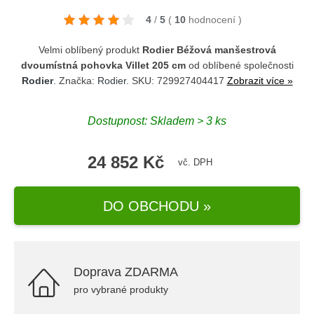
4
/
5
(
10
hodnocení
)
Velmi oblíbený produkt
Rodier Béžová manšestrová
dvoumístná pohovka Villet 205 cm
od oblíbené společnosti
Rodier
. Značka:
Rodier
. SKU: 729927404417
Zobrazit více »
Dostupnost: Skladem > 3 ks
24 852 Kč
vč. DPH
DO OBCHODU »
Doprava ZDARMA
pro vybrané produkty