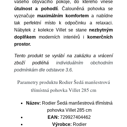
vašeho obývacího pokoje, do kterého vnese
útulnost a pohodlí
. Čalouněná pohovka se
vyznačuje
maximálním komfortem
a nabídne
tak perfektní místo k odpočinku a relaxaci.
Nábytek z kolekce Villet se stane
nezbytným
doplňkem
moderních interiérů i
komerčních
prostor.
Tento produkt se vyrábí na zakázku a vrácení
zboží podléhá
individuálním obchodním
podmínkám dle odstavce 3.6
.
Parametry produktu Rodier Šedá manšestrová
třímístná pohovka Villet 285 cm
Název:
Rodier Šedá manšestrová třímístná
pohovka Villet 285 cm
EAN:
729927404462
Výrobce:
Rodier