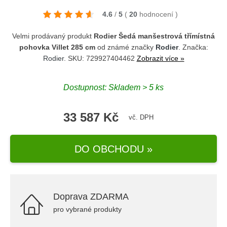
4.6
/
5
(
20
hodnocení
)
Velmi prodávaný produkt
Rodier Šedá manšestrová třímístná
pohovka Villet 285 cm
od známé značky
Rodier
. Značka:
Rodier
. SKU: 729927404462
Zobrazit více »
Dostupnost: Skladem > 5 ks
33 587 Kč
vč. DPH
DO OBCHODU »
Doprava ZDARMA
pro vybrané produkty