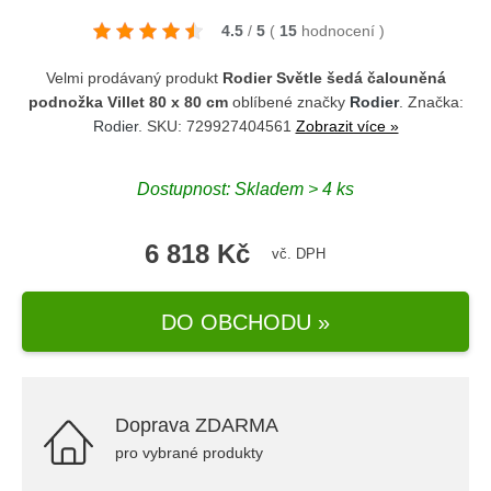
4.5
/
5
(
15
hodnocení
)
Velmi prodávaný produkt
Rodier Světle šedá čalouněná
podnožka Villet 80 x 80 cm
oblíbené značky
Rodier
. Značka:
Rodier
. SKU: 729927404561
Zobrazit více »
Dostupnost: Skladem > 4 ks
6 818 Kč
vč. DPH
DO OBCHODU »
Doprava ZDARMA
pro vybrané produkty