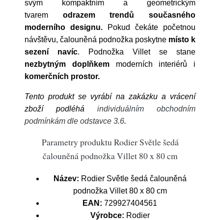
svým kompaktním a geometrickým
tvarem
odrazem trendů současného
moderního designu.
Pokud čekáte početnou
návštěvu, čalouněná podnožka poskytne
místo k
sezení navíc
. Podnožka Villet se stane
nezbytným doplňkem
moderních interiérů i
komerčních prostor.
Tento produkt se vyrábí na zakázku a vrácení
zboží podléhá
individuálním obchodním
podmínkám dle odstavce 3.6
.
Parametry produktu Rodier Světle šedá
čalouněná podnožka Villet 80 x 80 cm
Název:
Rodier Světle šedá čalouněná
podnožka Villet 80 x 80 cm
EAN:
729927404561
Výrobce:
Rodier