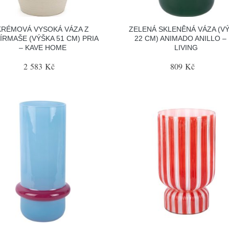
KRÉMOVÁ VYSOKÁ VÁZA Z
ZELENÁ SKLENĚNÁ VÁZA (V
ÍRMAŠE (VÝŠKA 51 CM) PRIA
22 CM) ANIMADO ANILLO –
– KAVE HOME
LIVING
2 583 Kč
809 Kč