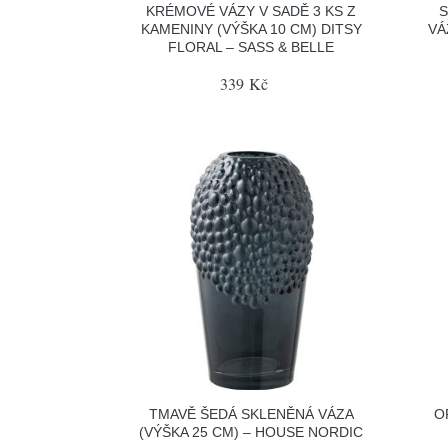
KRÉMOVÉ VÁZY V SADĚ 3 KS Z
S
KAMENINY (VÝŠKA 10 CM) DITSY
VÁ
FLORAL – SASS & BELLE
339 Kč
TMAVĚ ŠEDÁ SKLENĚNÁ VÁZA
O
(VÝŠKA 25 CM) – HOUSE NORDIC