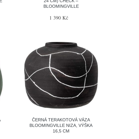
E
24 CM) CHECK –
BLOOMINGVILLE
1 390 Kč
A
ČERNÁ TERAKOTOVÁ VÁZA
BLOOMINGVILLE NIZA, VÝŠKA
M
16,5 CM