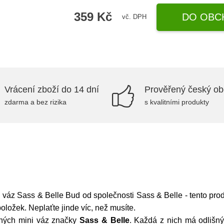
359 Kč
DO OBC
vč. DPH
Vrácení zboží do 14 dní
Prověřený český o
zdarma a bez rizika
s kvalitními produkty
váz Sass & Belle Bud od společnosti Sass & Belle - tento pr
ložek. Neplaťte jinde víc, než musíte.
ných mini váz značky
Sass & Belle
. Každá z nich má odlišn