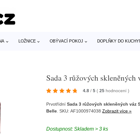
NA
LOŽNICE
OBÝVACÍ POKOJ
DOPLŇKY DO KUCHY
Sada 3 růžových skleněných 
4.8
/
5
(
25
hodnocení
)
Prvotřídní
Sada 3 růžových skleněných váz 
Belle
. SKU: AF1000974038
Zobrazit více »
Dostupnost: Skladem > 3 ks