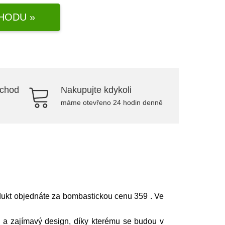
HODU »
bchod
Nakupujte kdykoli
máme otevřeno 24 hodin denně
odukt objednáte za bombastickou cenu 359
. Ve
ý a zajímavý design, díky kterému se budou v