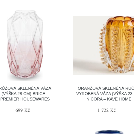
RŮŽOVÁ SKLENĚNÁ VÁZA
ORANŽOVÁ SKLENĚNÁ RU
(VÝŠKA 28 CM) BRICE –
VYROBENÁ VÁZA (VÝŠKA 23
PREMIER HOUSEWARES
NICORA – KAVE HOME
699 Kč
1 722 Kč