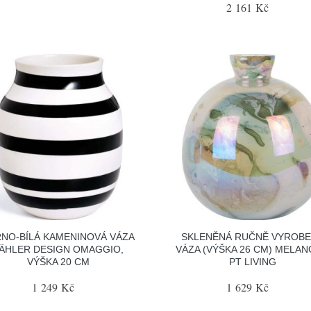
2 161 Kč
NO-BÍLÁ KAMENINOVÁ VÁZA
SKLENĚNÁ RUČNĚ VYROB
ÄHLER DESIGN OMAGGIO,
VÁZA (VÝŠKA 26 CM) MELAN
VÝŠKA 20 CM
PT LIVING
1 249 Kč
1 629 Kč