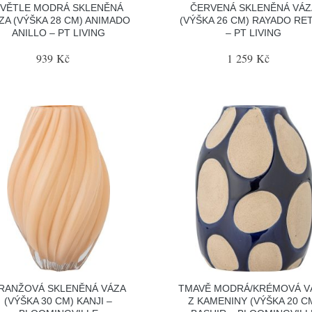
VĚTLE MODRÁ SKLENĚNÁ
ČERVENÁ SKLENĚNÁ VÁZ
ZA (VÝŠKA 28 CM) ANIMADO
(VÝŠKA 26 CM) RAYADO RE
ANILLO – PT LIVING
– PT LIVING
939 Kč
1 259 Kč
RANŽOVÁ SKLENĚNÁ VÁZA
TMAVĚ MODRÁ/KRÉMOVÁ V
(VÝŠKA 30 CM) KANJI –
Z KAMENINY (VÝŠKA 20 C