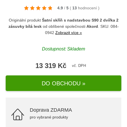
4.9
/
5
(
13
hodnocení
)
Originální produkt
Šatní skříň s nadstavbou S90 2 dvířka 2
zásuvky bílá lesk
od oblíbené společnosti
Akord
. SKU: 084-
0942
Zobrazit více »
Dostupnost: Skladem
13 319 Kč
vč. DPH
DO OBCHODU »
Doprava ZDARMA
pro vybrané produkty