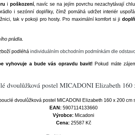
ru
i
poškození
, navíc se na jejím povrchu nezachytávají ch
prádlo i sezónní doplňky, čímž pomáhá udržet interiér uspoř
ožnici, tak v pokoji pro hosty. Pro maximální komfort si ji
doplň
ího prádla.
 zboží podléhá
individuálním obchodním podmínkám dle odstavc
épe vyhovuje a bude vás opravdu bavit!
Pokud máte zájem 
clé dvoulůžková postel MICADONI Elizabeth 160 
ouclé dvoulůžková postel MICADONI Elizabeth 160 x 200 cm 
EAN:
5907114133660
Výrobce:
Micadoni
Cena:
25587 Kč