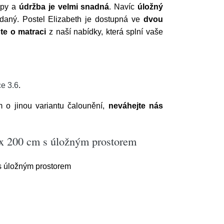
lupy a
údržba je velmi snadná
. Navíc
úložný
ádaný. Postel Elizabeth je dostupná ve
dvou
te o matraci
z naší nabídky, která splní vaše
e 3.6
.
o jinou variantu čalounění,
neváhejte nás
x 200 cm s úložným prostorem
s úložným prostorem