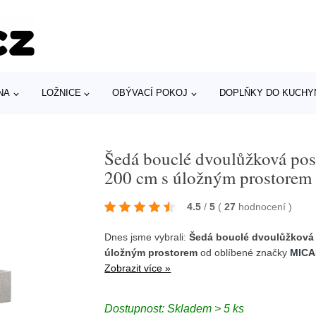
NA
LOŽNICE
OBÝVACÍ POKOJ
DOPLŇKY DO KUCHY
Šedá bouclé dvoulůžková po
200 cm s úložným prostorem
4.5
/
5
(
27
hodnocení
)
Dnes jsme vybrali:
Šedá bouclé dvoulůžková 
úložným prostorem
od oblíbené značky
MICA
Zobrazit více »
Dostupnost: Skladem > 5 ks