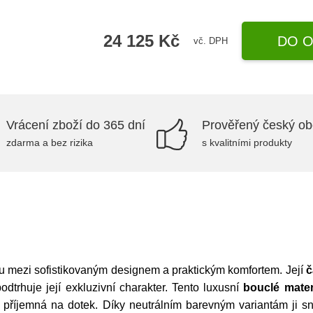
24 125 Kč
DO O
vč. DPH
Vrácení zboží do 365 dní
Prověřený český o
zdarma a bez rizika
s kvalitními produkty
u mezi sofistikovaným designem a praktickým komfortem. Její
č
odtrhuje její exkluzivní charakter. Tento luxusní
bouclé mater
 příjemná na dotek. Díky neutrálním barevným variantám ji sna