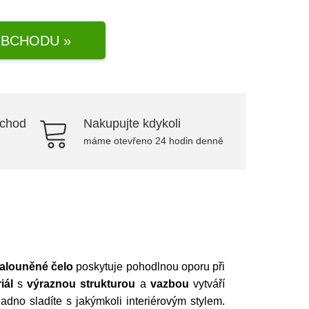
BCHODU »
bchod
Nakupujte kdykoli
máme otevřeno 24 hodin denně
alouněné čelo
poskytuje pohodlnou oporu při
iál
s
výraznou strukturou
a
vazbou
vytváří
dno sladíte s jakýmkoli interiérovým stylem.