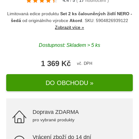
4.4
/
5
(
17
hodnocení
)
Limitovaná edice produktu
Set 2 ks čalouněných židlí NERO -
šedá
od originálního výrobce
Akord
. SKU: 5904826939122
Zobrazit více »
Dostupnost: Skladem > 5 ks
1 369 Kč
vč. DPH
DO OBCHODU »
Doprava ZDARMA
pro vybrané produkty
Vrácení zboží do 14 dní