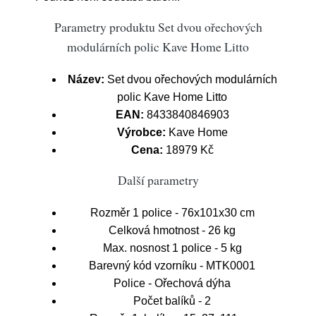
Parametry produktu Set dvou ořechových
modulárních polic Kave Home Litto
Název:
Set dvou ořechových modulárních
polic Kave Home Litto
EAN:
8433840846903
Výrobce:
Kave Home
Cena:
18979 Kč
Další parametry
Rozměr 1 police - 76x101x30 cm
Celková hmotnost - 26 kg
Max. nosnost 1 police - 5 kg
Barevný kód vzorníku - MTK0001
Police - Ořechová dýha
Počet balíků - 2