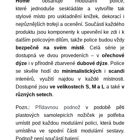
Home
obsahuje modulární police,
které jednoduše seskládáte a vytvoříte tak
stylové místo pro uskladnění knížek, dekorací i
nejrůznějších trofejí a ocenění. Součástí každého
produktu jsou komponenty k upevnění ke zdi i k
dalším policovým dílům, takže police budou vždy
bezpečně na svém místě
. Celá série je
dostupná ve dvou provedeních – v
ořechové
dýze
i v přírodně zbarvené
dubové dýze
. Police
se skvěle hodí do
minimalistických
i
scandi
interiérů, využití najdou v každé místnosti.
Dostupné jsou
ve velikostech S, M a L
a také
v
různých setech
.
Pozn.:
Přídavnou podnož
v podobě pěti
plastových samolepicích nožiček je potřeba
umístit pod každou modulární polici, která bude
umístěna ve spodní části modulární sestavy.
Podnož není součástí balení.