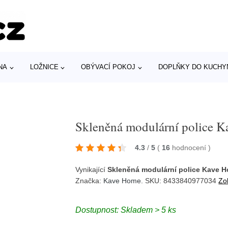
NA
LOŽNICE
OBÝVACÍ POKOJ
DOPLŇKY DO KUCHY
Skleněná modulární police K
4.3
/
5
(
16
hodnocení
)
Vynikající
Skleněná modulární police Kave H
Značka:
Kave Home
. SKU: 8433840977034
Zo
Dostupnost: Skladem > 5 ks