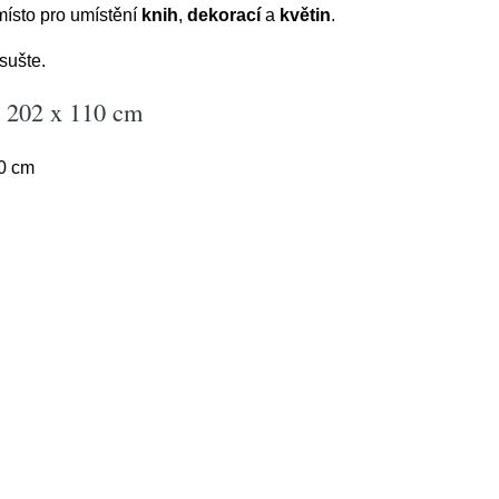
 místo pro umístění
knih
,
dekorací
a
květin
.
sušte.
a 202 x 110 cm
0 cm