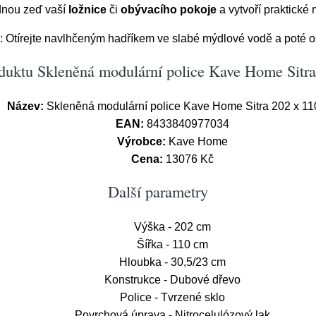
dnou zeď vaší
ložnice
či
obývacího pokoje
a vytvoří praktické
: Otírejte navlhčeným hadříkem ve slabé mýdlové vodě a poté o
duktu Skleněná modulární police Kave Home Sitr
Název:
Skleněná modulární police Kave Home Sitra 202 x 11
EAN:
8433840977034
Výrobce:
Kave Home
Cena:
13076 Kč
Další parametry
Výška - 202 cm
Šířka - 110 cm
Hloubka - 30,5/23 cm
Konstrukce - Dubové dřevo
Police - Tvrzené sklo
Povrchová úprava - Nitrocelulózový lak