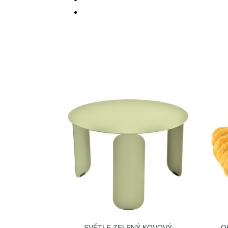
SVĚTLE ZELENÝ KOVOVÝ
O