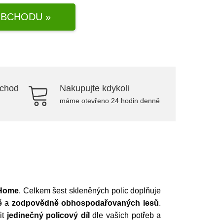
BCHODU »
bchod
Nakupujte kdykoli
máme otevřeno 24 hodin denně
Home
. Celkem šest skleněných polic doplňuje
ě
a
zodpovědně obhospodařovaných lesů
.
řit
jedinečný policový díl
dle vašich potřeb a