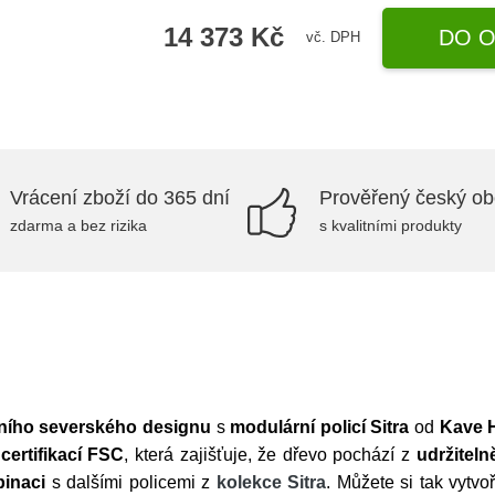
14 373 Kč
DO O
vč. DPH
Vrácení zboží do 365 dní
Prověřený český o
zdarma a bez rizika
s kvalitními produkty
ního severského designu
s
modulární policí Sitra
od
Kave 
certifikací FSC
, která zajišťuje, že dřevo pochází z
udržiteln
inaci
s dalšími policemi z
kolekce Sitra
. Můžete si tak vytvo