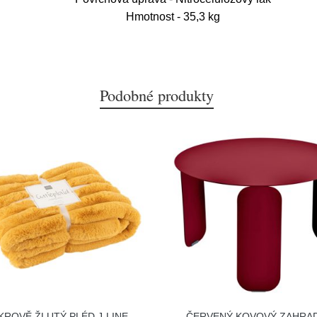
Hmotnost - 35,3 kg
Podobné produkty
KROVĚ ŽLUTÝ PLÉD J-LINE
ČERVENÝ KOVOVÝ ZAHRA