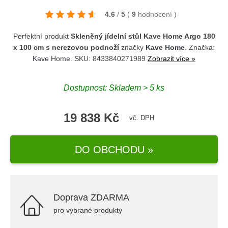
4.6
/
5
(
9
hodnocení
)
Perfektní produkt
Skleněný jídelní stůl Kave Home Argo 180
x 100 cm s nerezovou podnoží
značky
Kave Home
. Značka:
Kave Home
. SKU: 8433840271989
Zobrazit více »
Dostupnost: Skladem > 5 ks
19 838 Kč
vč. DPH
DO OBCHODU »
Doprava ZDARMA
pro vybrané produkty