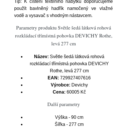
Tip: K čištění textilního nábytku doporučujeme
použít bavlněný hadřík namočený ve vlažné
vodě a vysavač s vhodným nástavcem.
Parametry produktu Světle šedá látková rohová
rozkládací třímístná pohovka DEVICHY Rothe,
levá 277 cm
Název:
Světle šedá látková rohová
rozkládací třímístná pohovka DEVICHY
Rothe, levá 277 cm
EAN:
729927407616
Výrobce:
Devichy
Cena:
60005 Kč
Další parametry
Výška - 90 cm
Šířka - 277 cm