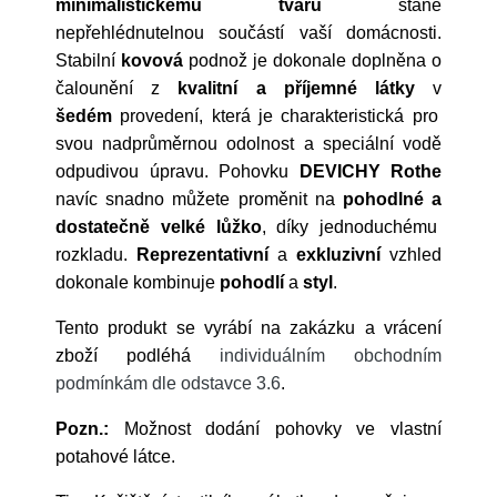
minimalistickému
tvaru
stane
nepřehlédnutelnou součástí vaší domácnosti.
Stabilní
kovová
podnož je dokonale doplněna o
čalounění z
kvalitní a příjemné látky
v
šedém
provedení, která je charakteristická pro
svou nadprůměrnou odolnost a speciální vodě
odpudivou úpravu. Pohovku
DEVICHY
Rothe
navíc snadno můžete proměnit na
pohodlné a
dostatečně velké
lůžko
, díky jednoduchému
rozkladu.
Reprezentativní
a
exkluzivní
vzhled
dokonale kombinuje
pohodlí
a
styl
.
Tento produkt se vyrábí na zakázku a vrácení
zboží podléhá
individuálním obchodním
podmínkám dle odstavce 3.6
.
Pozn.:
Možnost dodání pohovky ve vlastní
potahové látce.