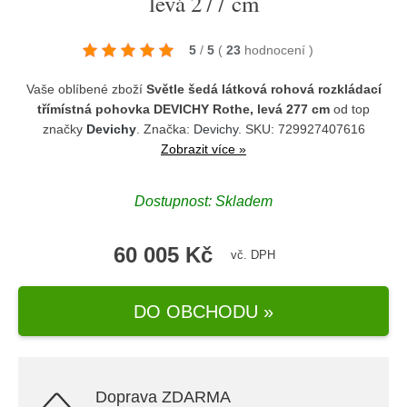
levá 277 cm
5
/
5
(
23
hodnocení
)
Vaše oblíbené zboží
Světle šedá látková rohová rozkládací
třímístná pohovka DEVICHY Rothe, levá 277 cm
od top
značky
Devichy
. Značka:
Devichy
. SKU: 729927407616
Zobrazit více »
Dostupnost: Skladem
60 005 Kč
vč. DPH
DO OBCHODU »
Doprava ZDARMA