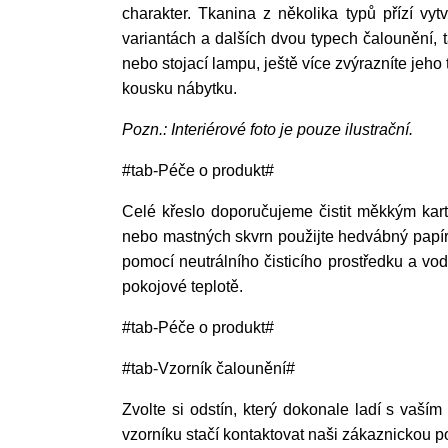
charakter. Tkanina z několika typů přízí vy
variantách a dalších dvou typech čalounění, t
nebo stojací lampu, ještě více zvýrazníte jeho 
kousku nábytku.
Pozn.: Interiérové foto je pouze ilustrační.
#tab-Péče o produkt#
Celé křeslo doporučujeme čistit měkkým kar
nebo mastných skvrn použijte hedvábný papír 
pomocí neutrálního čisticího prostředku a vo
pokojové teplotě.
#tab-Péče o produkt#
#tab-Vzorník čalounění#
Zvolte si odstín, který dokonale ladí s vaším
vzorníku stačí kontaktovat naši zákaznickou 