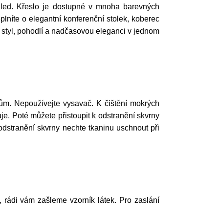
pohled. Křeslo je dostupné v mnoha barevných
lníte o elegantní konferenční stolek, koberec
ají styl, pohodlí a nadčasovou eleganci v jednom
ům. Nepoužívejte vysavač. K čištění mokrých
e. Poté můžete přistoupit k odstranění skvrny
odstranění skvrny nechte tkaninu uschnout při
í, rádi vám zašleme vzorník látek. Pro zaslání