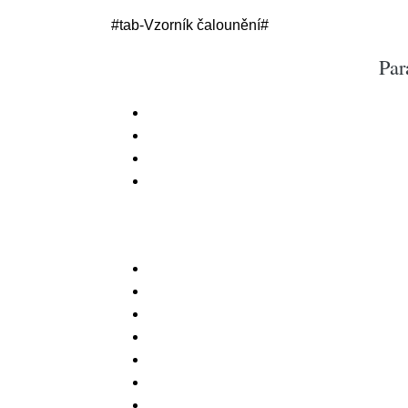
#tab-Vzorník čalounění#
Par