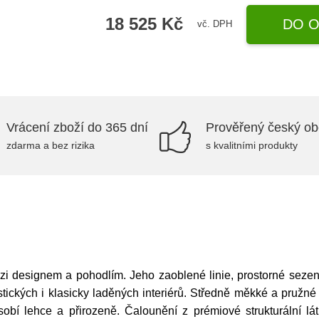
18 525 Kč
DO O
vč. DPH
Vrácení zboží do 365 dní
Prověřený český o
zdarma a bez rizika
s kvalitními produkty
 designem a pohodlím. Jeho zaoblené linie, prostorné sezení a
stických i klasicky laděných interiérů. Středně měkké a pružné
sobí lehce a přirozeně. Čalounění z prémiové strukturální l