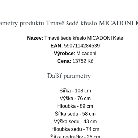
ametry produktu Tmavě šedé křeslo MICADONI 
Název:
Tmavě šedé křeslo MICADONI Kate
EAN:
5907114284539
Výrobce:
Micadoni
Cena:
13752 Kč
Další parametry
Šířka - 108 cm
Výška - 76 cm
Hloubka - 89 cm
Šířka sedu - 58 cm
Výška sedu - 43 cm
Hloubka sedu - 74 cm
Šířka područky - 25 cm