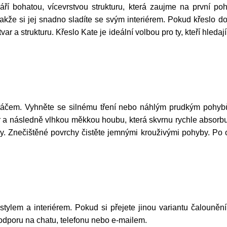
tváří bohatou, vícevrstvou strukturu, která zaujme na první 
akže si jej snadno sladíte se svým interiérem.
Pokud křeslo dop
tvar a strukturu.
Křeslo Kate je ideální volbou pro ty, kteří hled
táčem. Vyhněte se silnému tření nebo náhlým prudkým pohyb
a následně vlhkou měkkou houbu, která skvrnu rychle absorbuj
dy. Znečištěné povrchy čistěte jemnými krouživými pohyby. Po 
 stylem a interiérem. Pokud si přejete jinou variantu čalouněn
podporu na chatu, telefonu nebo e-mailem.