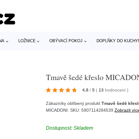
NA
LOŽNICE
OBÝVACÍ POKOJ
DOPLŇKY DO KUCHY
Tmavě šedé křeslo MICADON
4.8
/
5
(
13
hodnocení
)
Zákazníky oblíbený produkt
Tmavě šedé křes
MICADONI
. SKU: 5907114284539
Zobrazit víc
Dostupnost: Skladem